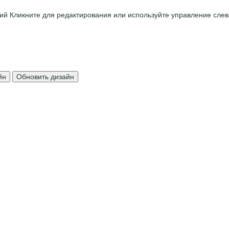
ций
Кликните для редактирования или используйте управление слев
йн
Обновить дизайн