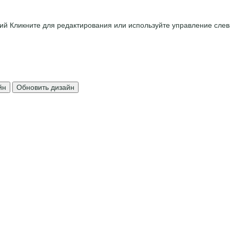
ций
Кликните для редактирования или используйте управление слев
йн
Обновить дизайн