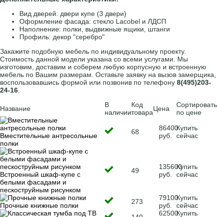
Вид дверей: двери купе (3 двери)
Оформление фасада: стекло Lacobel и ЛДСП
Наполнение: полки, выдвижные ящики, штанги
Профиль: декор "серебро"
Закажите подобную мебель по индивидуальному проекту.
Стоимость данной модели указана со всеми услугами. Мы
изготовим, доставим и соберем любую корпусную и встроенную
мебель по Вашим размерам. Оставьте заявку на вызов замерщика,
воспользовавшись формой или позвонив по телефону
8(495)203-
24-16
.
В
Код
Сортировать
Название
Цена
наличии
товара
по цене
86400
Купить
68
Вместительные антресольные
руб.
сейчас
полки
135600
Купить
49
Встроенный шкаф-купе с
руб.
сейчас
белыми фасадами и
пескоструйным рисунком
79100
Купить
273
Прочные книжные полки
руб.
сейчас
62500
Купить
140