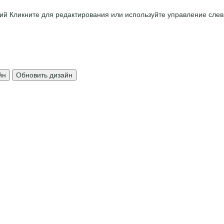
ций
Кликните для редактирования или используйте управление слев
йн
Обновить дизайн