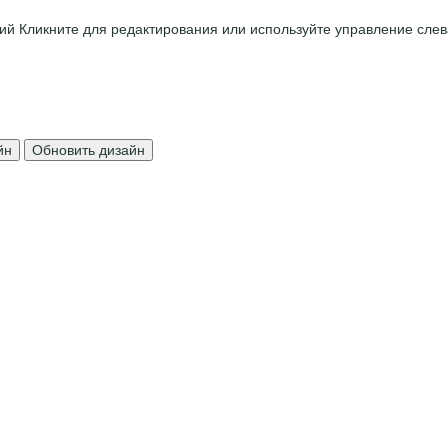
ций
Кликните для редактирования или используйте управление слев
йн
Обновить дизайн