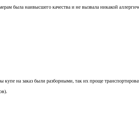
мерам
была
наивысшего
качества
и
не
вызвала
никакой
аллергич
фы
купе
на
заказ
были
разборными
,
так
их
проще
транспортирова
ов
).