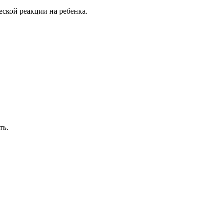
еской
реакции
на
ребенка
.
ть
.