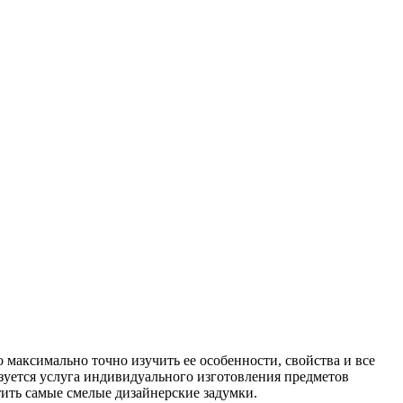
о
максимально
точно
изучить
ее
особенности
,
свойства
и
все
зуется
услуга
индивидуального
изготовления
предметов
тить
самые
смелые
дизайнерские
задумки
.