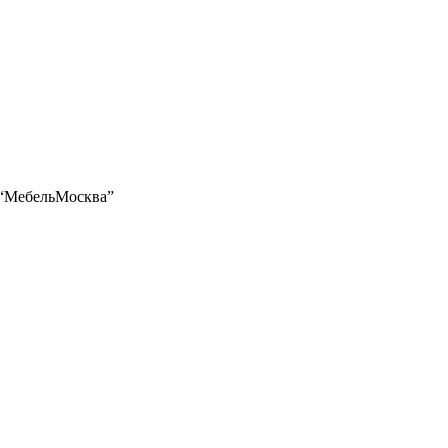
“МебельМосква”