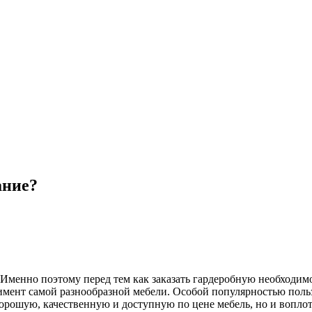
ание?
Именно
поэтому
перед
тем
как
заказать
гардеробную
необходим
имент
самой
разнообразной
мебели
.
Особой
популярностью
поль
орошую
,
качественную
и
доступную
по
цене
мебель
,
но
и
вопло