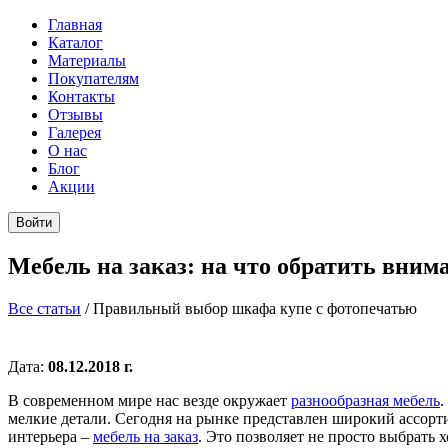
Главная
Каталог
Материалы
Покупателям
Контакты
Отзывы
Галерея
О нас
Блог
Акции
Войти
Мебель на заказ: на что обратить вним
Все статьи
/
Правильный выбор шкафа купе с фотопечатью
Дата:
08.12.2018 г.
В
современном
мире
нас
везде
окружает
разнообразная
мебель
.
мелкие
детали
.
Сегодня
на
рынке
представлен
широкий
ассорт
интерьера
–
мебель
на
заказ
.
Это
позволяет
не
просто
выбрать
х